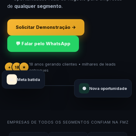
de
qualquer segmento
.
Solicitar Demonstração →
💬 Falar pelo WhatsApp
+18 anos
18 anos gerando clientes • milhares de leads
Brasil
+
18
★
entregues
de experiência
clientes em todo o país
📈
Meta batida
🟢
Nova oportunidade
EMPRESAS DE TODOS OS SEGMENTOS CONFIAM NA FMZ