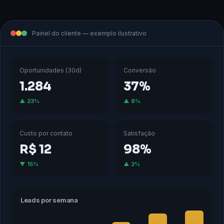
Painel do cliente — exemplo ilustrativo
Oportunidades (30d)
Conversão
1.284
37%
▲ 23%
▲ 8%
Custo por contato
Satisfação
R$ 12
98%
▼ 15%
▲ 2%
Leads por semana