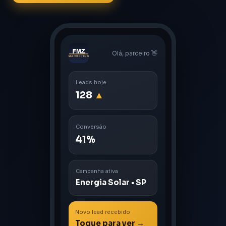
Olá, parceiro 👋
Leads hoje
128
▲
Conversão
41%
Campanha ativa
Energia Solar • SP
Novo lead recebido
Toque para ver →